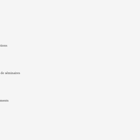
itions
 de séminaires
ements