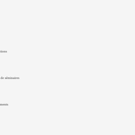
itions
 de séminaires
ements