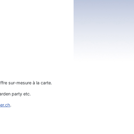
fre sur-mesure à la carte.
rden party etc.
er.ch
.