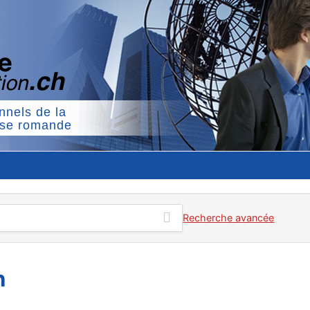
nnels de la
sse romande
Recherche avancée
n