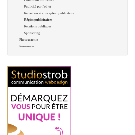
Publicité par l'objet
Rédaction et conception publicitaire
Régies publicitaires
Relations publiques
Sponsoring
Photographie
Ressources